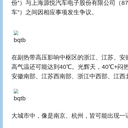
份”）与上海源悦汽车电子股份有限公司（870
车”）之间因相应事项发生争议。
在副热带高压影响中枢区的浙江、江苏、安
高气温还可能达到40℃。光辉天，40℃+
安徽南部、江苏西南部、浙江中西部、江西
大城市中，像是南京、杭州，皆可能出现一语