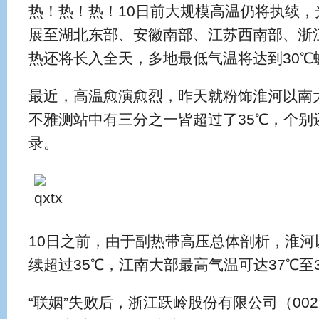
热！热！热！10日前大规模高温仍将执续，
展至湖北东部、安徽南部、江苏西南部、浙
热还将长入全天，多地最低气温将达到30℃
最近，高温愈演愈烈，昨天就粉饰淮河以南大
不雅测站中有三分之一皆超过了35℃，个别
录。
10日之前，由于副热带高压总体剖析，淮
续超过35℃，江南大部最高气温可达37℃至
“联姻”失败后，浙江跃岭股份有限公司（0027