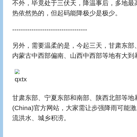
不外，毕竟处于三伏天，降温事后，多地最高
热依然热的，但起码能降极少是极少。
-----------------------------------
另外，需要温柔的是，今起三天，甘肃东部
内蒙古中西部偏南、山西中西部等地有大到
甘肃东部、宁夏东部和南部、陕西北部等地暴
(China)官方网站，大家需让步强降雨可
流洪水、城乡积涝。