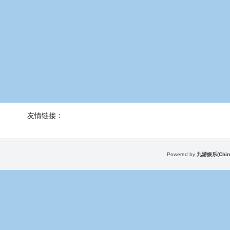
友情链接：
Powered by
九游娱乐(Chi