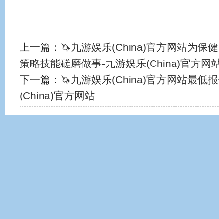
上一篇：
🦄九游娱乐(China)官方网站
策略技能磋磨做事-九游娱乐(China)官方网
下一篇：
🦄九游娱乐(China)官方网站最低报
(China)官方网站