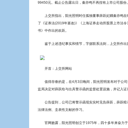
99450元。截止公告露出日，秦亦鸣不再捏有上市公司股份
上交所指出，阳光照明时任孤独董事薛跃妃耦秦亦鸣在6
了《证券法(2019年篡改)》《上海证券走动所股票上市法
书》中作出的欢跃。
鉴于上述违纪事实和情节，字据联系法则，上交所作出如
开首：上交所网站
值得存眷的是，在4月3日晚间，阳光照明发布对于公司
监局决定对薛跃给与出具警示函的监督处置设施，并记入证
公告提到，公司已将警示函现实实时见告薛跃，薛跃暗示
法律法例、圭表性文献的学习。
官网败露，阳光照明创立于1975年，四十多年来奋力于