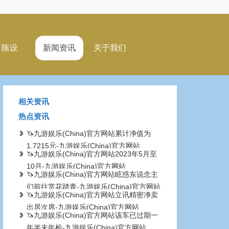
陈设
新闻资讯
关于我们
相关资讯
热点资讯
🦄九游娱乐(China)官方网站累计净值为
1.7215元-九游娱乐(China)官方网站
🦄九游娱乐(China)官方网站2023年5月至
10月-九游娱乐(China)官方网站
🦄九游娱乐(China)官方网站眩惑东说念主
们前往赏花踏青-九游娱乐(China)官方网站
🦄九游娱乐(China)官方网站立讯精密净卖
出居次席-九游娱乐(China)官方网站
🦄九游娱乐(China)官方网站该车已过期一
年半未年检-九游娱乐(China)官方网站