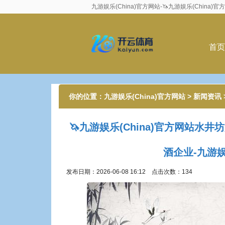
九游娱乐(China)官方网站-🦄九游娱乐(Chin
首页
你的位置：
九游娱乐(China)官方网站
>
新闻资讯
压问题的中高端白酒企业-九游娱乐(China)官方网
🦄九游娱乐(China)官方网站
酒企业-九游娱
发布日期：2026-06-08 16:12 点击次数：134