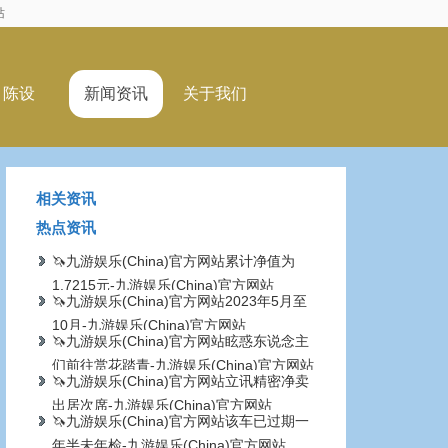
站
陈设
新闻资讯
关于我们
相关资讯
热点资讯
🦄九游娱乐(China)官方网站累计净值为
1.7215元-九游娱乐(China)官方网站
🦄九游娱乐(China)官方网站2023年5月至
10月-九游娱乐(China)官方网站
🦄九游娱乐(China)官方网站眩惑东说念主
们前往赏花踏青-九游娱乐(China)官方网站
🦄九游娱乐(China)官方网站立讯精密净卖
出居次席-九游娱乐(China)官方网站
🦄九游娱乐(China)官方网站该车已过期一
年半未年检-九游娱乐(China)官方网站