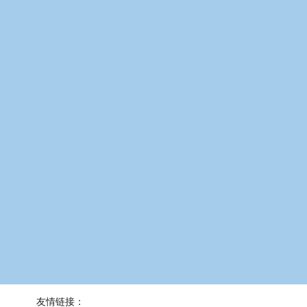
友情链接：