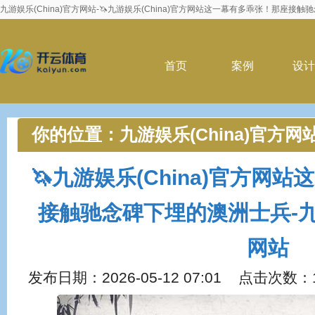
九游娱乐(China)官方网站-🦄九游娱乐(China)官方网站这一幕有多乖张！那座接触
首页
案例
设计
你的位置：
九游娱乐(China)官方网
乐(China)官方网站这一幕有多乖
🦄九游娱乐(China)官方网
洲士兵-九游娱乐(China)官方网站
接触驰念碑下埋的澳洲士兵-九游
网站
发布日期：2026-05-12 07:01 点击次数：