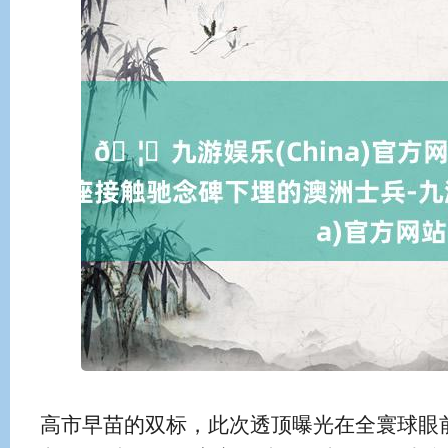
高市早苗的双标，此次透顶曝光在全寰球眼前