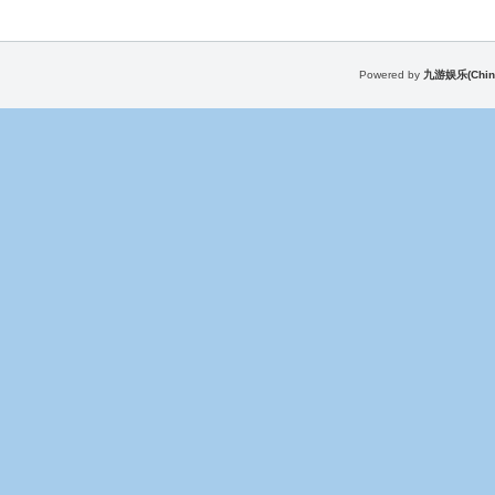
Powered by
九游娱乐(Chi