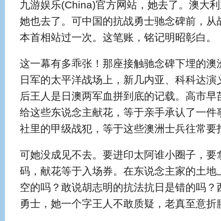
九游娱乐(China)官方网站，她去了。澳
她也去了。可中国的抗战勇士驰念碑前，从
本首相站过一次。这笔账，铭记明昭彰白。
这一幕有多乖张！那座接触驰念碑下埋的澳
日军的太平洋战场上，新几内亚、科科达演
后王人是日澳两军血拼到底的记载。高市早
给这些东说念主献花，等于亲手承认了一件
社里的甲级战犯，等于这些澳洲士兵往常要
可她没成见不去。要进印太阿谁小圈子，要
码，献花等于入场券。在东说念主家的土地
空的吗？敢说胡志明的抗法抗日是错的吗？
勇士，她一个字王人不敢质疑，老真至意折