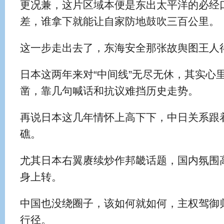
更况兼，这片区域本便是东出太平洋的必经
差，谁拿下就能让自家防地鼓吹三百公里。
这一步走出去了，东海安全那张故舆图王人
日本这两年来对“中间线”无尽无休，其实心
凿，靠几句喊话和抗议难挡历史走势。
再说日本这几年情怀上高下下，中日关系跟
礁。
尤其日本右翼赓续炒作邦畿话题，国内氛围
身上转。
中国也没绕圈子，该如何就如何，主权驾御
行径。