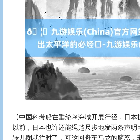
【中国科考船在垂纶岛海域开展行径，日本
以前，日本也许还能绳趋尺步地发两条声明🦄九
转几圈就往时了，可这回舟车马龙的脑怒，